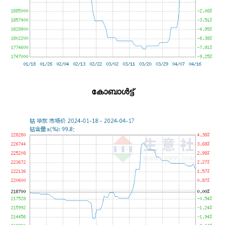
കോബാൾട്ട്