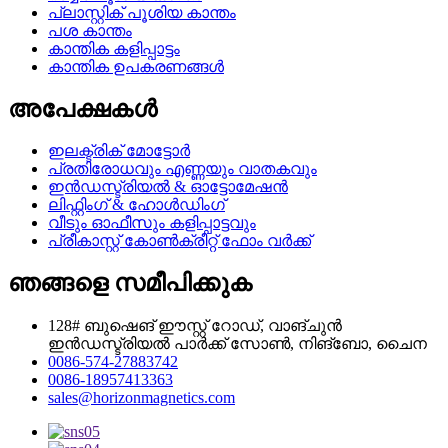
പ്ലാസ്റ്റിക് പൂശിയ കാന്തം
പശ കാന്തം
കാന്തിക കളിപ്പാട്ടം
കാന്തിക ഉപകരണങ്ങൾ
അപേക്ഷകൾ
ഇലക്ട്രിക് മോട്ടോർ
പ്രതിരോധവും എണ്ണയും വാതകവും
ഇൻഡസ്ട്രിയൽ & ഓട്ടോമേഷൻ
ലിഫ്റ്റിംഗ് & ഹോൾഡിംഗ്
വീടും ഓഫീസും കളിപ്പാട്ടവും
പ്രീകാസ്റ്റ് കോൺക്രീറ്റ് ഫോം വർക്ക്
ഞങ്ങളെ സമീപിക്കുക
128# ബുഷെങ് ഈസ്റ്റ് റോഡ്, വാങ്ചുൻ
ഇൻഡസ്ട്രിയൽ പാർക്ക് സോൺ, നിങ്ബോ, ചൈന
0086-574-27883742
0086-18957413363
sales@horizonmagnetics.com