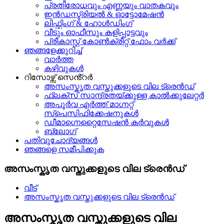
പ്രതിരോധവും എണ്ണയും വാതകവും
ഇൻഡസ്ട്രിയൽ & ഓട്ടോമേഷൻ
ലിഫ്റ്റിംഗ് & ഹോൾഡിംഗ്
വീടും ഓഫീസും കളിപ്പാട്ടവും
പ്രീകാസ്റ്റ് കോൺക്രീറ്റ് ഫോം വർക്ക്
ഞങ്ങളേക്കുറിച്ച്
വാർത്ത
കഴിവുകൾ
റിസോഴ്സ് സെൻ്റർ
അസംസ്കൃത വസ്തുക്കളുടെ വില ട്രെൻഡ്
ഫ്ലക്സ് സാന്ദ്രതയ്ക്കുള്ള കാൽക്കുലേറ്റർ
അപൂർവ എർത്ത് മാഗ്നറ്റ്
സ്പെസിഫിക്കേഷനുകൾ
ഡീമാഗ്നെറ്റൈസേഷൻ കർവുകൾ
ബ്ലോഗ്
പതിവുചോദ്യങ്ങൾ
ഞങ്ങളെ സമീപിക്കുക
അസംസ്കൃത വസ്തുക്കളുടെ വില ട്രെൻഡ്
വീട്
അസംസ്കൃത വസ്തുക്കളുടെ വില ട്രെൻഡ്
അസംസ്കൃത വസ്തുക്കളുടെ വില