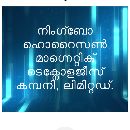
നിംഗ്ബോ
ഹൊറൈസൺ
മാഗ്നെറ്റിക്
ടെക്നോളജീസ്
കമ്പനി, ലിമിറ്റഡ്.