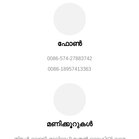
ഫോൺ
0086-574-27883742
0086-18957413363
മണിക്കൂറുകൾ
തിങ്കൾ-വെള്ളി: രാവിലെ 9 മുതൽ വൈകിട്ട് 6 വരെ