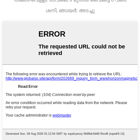
ശനി, ഞായർ: അടച്ചു