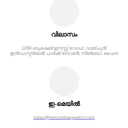
വിലാസം
128# ബുഷെങ് ഈസ്റ്റ് റോഡ്, വാങ്ചുൻ
ഇൻഡസ്ട്രിയൽ പാർക്ക് സോൺ, നിങ്ബോ, ചൈന
ഇ-മെയിൽ
sales@horizonmagnetics.com