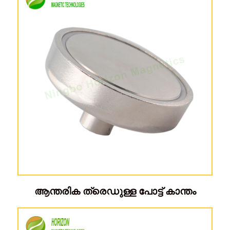
ആന്തരിക ത്രെഡുള്ള പോട്ട് കാന്തം