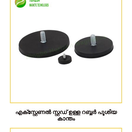
എക്സ്റ്റേണൽ സ്റ്റഡ് ഉള്ള റബ്ബർ പൂശിയ
കാന്തം