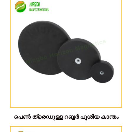
പെൺ ത്രെഡുള്ള റബ്ബർ പൂശിയ കാന്തം