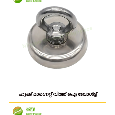
ഹുക്ക് മാഗ്നെറ്റ് വിത്ത് ഐ ബോൾട്ട്