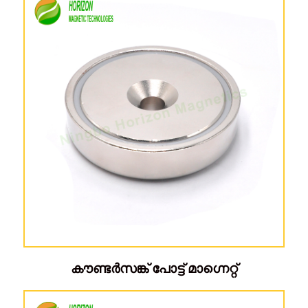
കൗണ്ടർസങ്ക് പോട്ട് മാഗ്നെറ്റ്