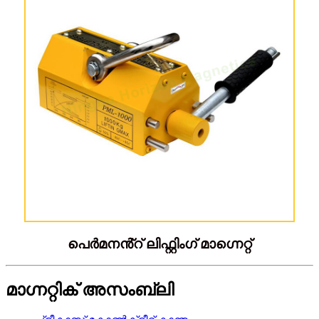
പെർമനൻ്റ് ലിഫ്റ്റിംഗ് മാഗ്നെറ്റ്
മാഗ്നറ്റിക് അസംബ്ലി