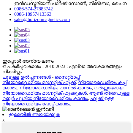
ഇൻഡസ്ട്രിയൽ പാർക്ക് സോൺ, നിങ്ബോ, ചൈന
0086-574-27883742
0086-18957413363
sales@horizonmagnetics.com
ഇപ്പോൾ അന്വേഷണം
© പകർപ്പവകാശം - 2010-2023 : എല്ലാ അവകാശങ്ങളും
നിക്ഷിപ്തം.
ചൂടുള്ള ഉൽപ്പന്നങ്ങൾ
-
സൈറ്റ്മാപ്പ്
നിയോഡൈമിയം മാഗ്നറ്റിക് ഹുക്ക്
,
നിയോഡൈമിയം കപ്പ്
കാന്തം
,
നിയോഡൈമിയം ചാനൽ കാന്തം
,
വർണ്ണാഭമായ
നിയോഡൈമിയം മാഗ്നറ്റിക് ഹുക്കുകൾ
,
ആൺ ത്രെഡുള്ള
റബ്ബർ പൂശിയ നിയോഡൈമിയം കാന്തം
,
ഹുക്ക് ഉള്ള
നിയോഡൈമിയം പോട്ട് കാന്തം
,
ഇമെയിൽ അയയ്ക്കുക
x