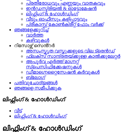
പ്രതിരോധവും എണ്ണയും വാതകവും
ഇൻഡസ്ട്രിയൽ & ഓട്ടോമേഷൻ
ലിഫ്റ്റിംഗ് & ഹോൾഡിംഗ്
വീടും ഓഫീസും കളിപ്പാട്ടവും
പ്രീകാസ്റ്റ് കോൺക്രീറ്റ് ഫോം വർക്ക്
ഞങ്ങളേക്കുറിച്ച്
വാർത്ത
കഴിവുകൾ
റിസോഴ്സ് സെൻ്റർ
അസംസ്കൃത വസ്തുക്കളുടെ വില ട്രെൻഡ്
ഫ്ലക്സ് സാന്ദ്രതയ്ക്കുള്ള കാൽക്കുലേറ്റർ
അപൂർവ എർത്ത് മാഗ്നറ്റ്
സ്പെസിഫിക്കേഷനുകൾ
ഡീമാഗ്നെറ്റൈസേഷൻ കർവുകൾ
ബ്ലോഗ്
പതിവുചോദ്യങ്ങൾ
ഞങ്ങളെ സമീപിക്കുക
ലിഫ്റ്റിംഗ് & ഹോൾഡിംഗ്
വീട്
ലിഫ്റ്റിംഗ് & ഹോൾഡിംഗ്
ലിഫ്റ്റിംഗ് & ഹോൾഡിംഗ്