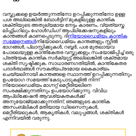
വസ്തുക്കളെ ഉയർത്തുന്നതിനോ ഉറപ്പിക്കുന്നതിനോ ഉള്ള
പശ അല്ലെങ്കിൽ ബോൾട്ടിന് മുകളിലുള്ള കാന്തിക
ശക്തിയുടെ അതുല്യമായ നേട്ടം കാരണം, വ്യത്യസ്ത
ലിഫ്റ്റിംഗിലും ഹോൾഡിംഗ് ആപ്ലിക്കേഷനുകളിലും
കാന്തങ്ങൾ കാണപ്പെടുന്നു. ദി
നിയോഡൈമിയം കാന്തിക
സമ്മേളനങ്ങൾ
നിയോഡൈമിയം കാന്തങ്ങളും സ്റ്റീൽ
ഭാഗങ്ങൾ, പ്ലാസ്റ്റിക്കുകൾ, റബ്ബർ, പശ മുതലായവ
പോലെയുള്ള കാന്തികേതര വസ്തുക്കളും സംയോജിപ്പിച്ച് ഒരു
പ്രത്യേക കാന്തിക സർക്യൂട്ട് അല്ലെങ്കിൽ ശക്തമായ
ശക്തി സൃഷ്ടിക്കുക. സാധാരണഗതിയിൽ, കാന്തികേതര
പദാർത്ഥങ്ങൾ സൗകര്യപ്രദമായ കൈകാര്യം
ചെയ്യലിനായി കാന്തങ്ങളെ സ്ഥാനത്ത് ഉറപ്പിക്കുന്നതിനും
ഉപയോഗ സമയത്ത് കേടുപാടുകളിൽ നിന്ന്
നിയോഡൈമിയം മാഗ്നറ്റ് മെറ്റീരിയലിനെ
സംരക്ഷിക്കുന്നതിനും ഉപയോഗിക്കുന്നു. വിവിധ
ആപ്ലിക്കേഷൻ ആവശ്യകതകൾക്ക്
അനുയോജ്യമാക്കുന്നതിന്, ഞങ്ങളുടെ കാന്തിക
അസംബ്ലികൾ മതിയായ ഡിസൈനുകൾ,
മെറ്റീരിയലുകൾ, ആകൃതികൾ, വലുപ്പങ്ങൾ, ശക്തികൾ
എന്നിവയിൽ വരുന്നു.