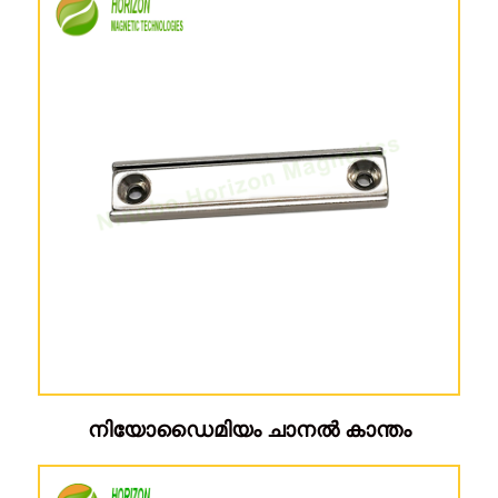
നിയോഡൈമിയം ചാനൽ കാന്തം