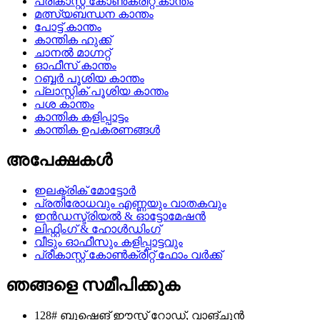
പ്രീകാസ്റ്റ് കോൺക്രീറ്റ് കാന്തം
മത്സ്യബന്ധന കാന്തം
പോട്ട് കാന്തം
കാന്തിക ഹുക്ക്
ചാനൽ മാഗ്നറ്റ്
ഓഫീസ് കാന്തം
റബ്ബർ പൂശിയ കാന്തം
പ്ലാസ്റ്റിക് പൂശിയ കാന്തം
പശ കാന്തം
കാന്തിക കളിപ്പാട്ടം
കാന്തിക ഉപകരണങ്ങൾ
അപേക്ഷകൾ
ഇലക്ട്രിക് മോട്ടോർ
പ്രതിരോധവും എണ്ണയും വാതകവും
ഇൻഡസ്ട്രിയൽ & ഓട്ടോമേഷൻ
ലിഫ്റ്റിംഗ് & ഹോൾഡിംഗ്
വീടും ഓഫീസും കളിപ്പാട്ടവും
പ്രീകാസ്റ്റ് കോൺക്രീറ്റ് ഫോം വർക്ക്
ഞങ്ങളെ സമീപിക്കുക
128# ബുഷെങ് ഈസ്റ്റ് റോഡ്, വാങ്ചുൻ