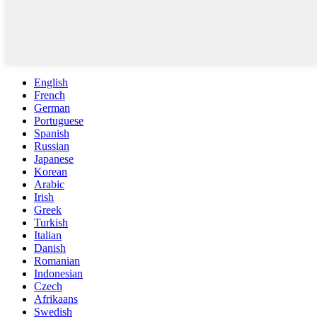
English
French
German
Portuguese
Spanish
Russian
Japanese
Korean
Arabic
Irish
Greek
Turkish
Italian
Danish
Romanian
Indonesian
Czech
Afrikaans
Swedish