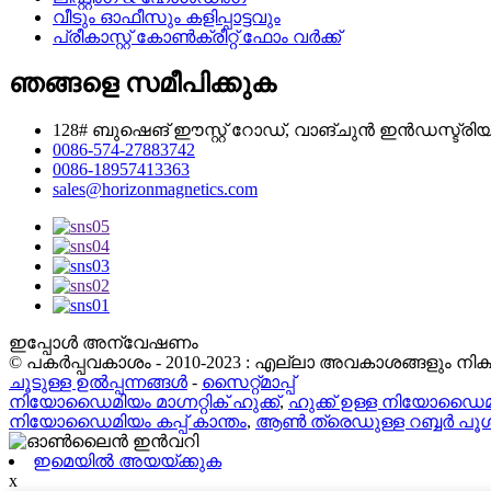
വീടും ഓഫീസും കളിപ്പാട്ടവും
പ്രീകാസ്റ്റ് കോൺക്രീറ്റ് ഫോം വർക്ക്
ഞങ്ങളെ സമീപിക്കുക
128# ബുഷെങ് ഈസ്റ്റ് റോഡ്, വാങ്ചുൻ ഇൻഡസ്ട്
0086-574-27883742
0086-18957413363
sales@horizonmagnetics.com
ഇപ്പോൾ അന്വേഷണം
© പകർപ്പവകാശം - 2010-2023 : എല്ലാ അവകാശങ്ങളും നിക്ഷി
ചൂടുള്ള ഉൽപ്പന്നങ്ങൾ
-
സൈറ്റ്മാപ്പ്
നിയോഡൈമിയം മാഗ്നറ്റിക് ഹുക്ക്
,
ഹുക്ക് ഉള്ള നിയോഡൈമിയ
നിയോഡൈമിയം കപ്പ് കാന്തം
,
ആൺ ത്രെഡുള്ള റബ്ബർ പൂ
ഇമെയിൽ അയയ്ക്കുക
x