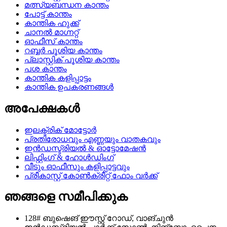
മത്സ്യബന്ധന കാന്തം
പോട്ട് കാന്തം
കാന്തിക ഹുക്ക്
ചാനൽ മാഗ്നറ്റ്
ഓഫീസ് കാന്തം
റബ്ബർ പൂശിയ കാന്തം
പ്ലാസ്റ്റിക് പൂശിയ കാന്തം
പശ കാന്തം
കാന്തിക കളിപ്പാട്ടം
കാന്തിക ഉപകരണങ്ങൾ
അപേക്ഷകൾ
ഇലക്ട്രിക് മോട്ടോർ
പ്രതിരോധവും എണ്ണയും വാതകവും
ഇൻഡസ്ട്രിയൽ & ഓട്ടോമേഷൻ
ലിഫ്റ്റിംഗ് & ഹോൾഡിംഗ്
വീടും ഓഫീസും കളിപ്പാട്ടവും
പ്രീകാസ്റ്റ് കോൺക്രീറ്റ് ഫോം വർക്ക്
ഞങ്ങളെ സമീപിക്കുക
128# ബുഷെങ് ഈസ്റ്റ് റോഡ്, വാങ്ചുൻ