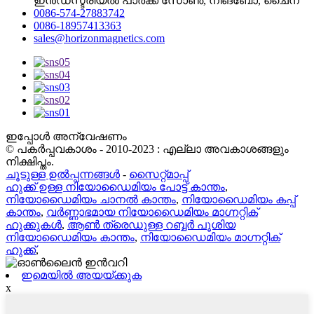
ഇൻഡസ്ട്രിയൽ പാർക്ക് സോൺ, നിങ്ബോ, ചൈന
0086-574-27883742
0086-18957413363
sales@horizonmagnetics.com
ഇപ്പോൾ അന്വേഷണം
© പകർപ്പവകാശം - 2010-2023 : എല്ലാ അവകാശങ്ങളും
നിക്ഷിപ്തം.
ചൂടുള്ള ഉൽപ്പന്നങ്ങൾ
-
സൈറ്റ്മാപ്പ്
ഹുക്ക് ഉള്ള നിയോഡൈമിയം പോട്ട് കാന്തം
,
നിയോഡൈമിയം ചാനൽ കാന്തം
,
നിയോഡൈമിയം കപ്പ്
കാന്തം
,
വർണ്ണാഭമായ നിയോഡൈമിയം മാഗ്നറ്റിക്
ഹുക്കുകൾ
,
ആൺ ത്രെഡുള്ള റബ്ബർ പൂശിയ
നിയോഡൈമിയം കാന്തം
,
നിയോഡൈമിയം മാഗ്നറ്റിക്
ഹുക്ക്
,
ഇമെയിൽ അയയ്ക്കുക
x