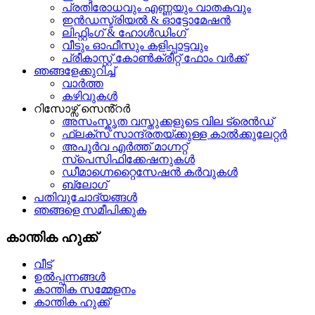
പ്രതിരോധവും എണ്ണയും വാതകവും
ഇൻഡസ്ട്രിയൽ & ഓട്ടോമേഷൻ
ലിഫ്റ്റിംഗ് & ഹോൾഡിംഗ്
വീടും ഓഫീസും കളിപ്പാട്ടവും
പ്രീകാസ്റ്റ് കോൺക്രീറ്റ് ഫോം വർക്ക്
ഞങ്ങളേക്കുറിച്ച്
വാർത്ത
കഴിവുകൾ
റിസോഴ്സ് സെൻ്റർ
അസംസ്കൃത വസ്തുക്കളുടെ വില ട്രെൻഡ്
ഫ്ലക്സ് സാന്ദ്രതയ്ക്കുള്ള കാൽക്കുലേറ്റർ
അപൂർവ എർത്ത് മാഗ്നറ്റ്
സ്പെസിഫിക്കേഷനുകൾ
ഡീമാഗ്നെറ്റൈസേഷൻ കർവുകൾ
ബ്ലോഗ്
പതിവുചോദ്യങ്ങൾ
ഞങ്ങളെ സമീപിക്കുക
കാന്തിക ഹുക്ക്
വീട്
ഉൽപ്പന്നങ്ങൾ
കാന്തിക സമ്മേളനം
കാന്തിക ഹുക്ക്