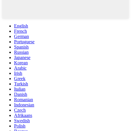
English
French
German
Portuguese
Spanish
Russian
Japanese
Korean
Arabic
Irish
Greek
Turkish
Italian
Danish
Romanian
Indonesian
Czech
Afrikaans
Swedish
Polish